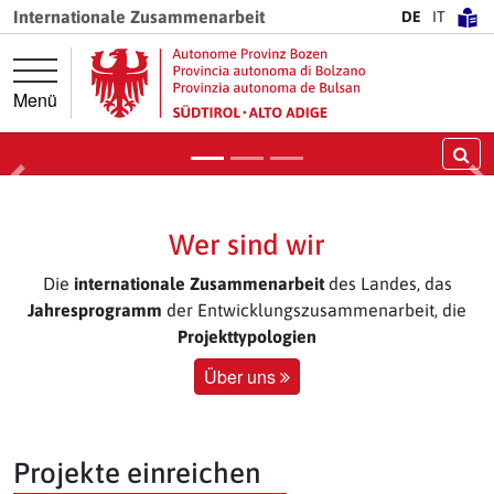
Springe direkt zur Hauptnavigation
Springe direkt zum Inhalt
Internationale Zusammenarbeit
DE
IT
Entwicklungszusammenarbeitsprojekt
in Armenien
Menü
Weiter
Su
Vorige
Nä
Wer sind wir
Die
internationale Zusammenarbeit
des Landes, das
Jahresprogramm
der Entwicklungszusammenarbeit, die
Projekttypologien
Über uns
Projekte einreichen